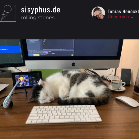
Zum Inhalt springen
sisyphus.de
Tobias Henöckl
Über mich →
rolling stones.