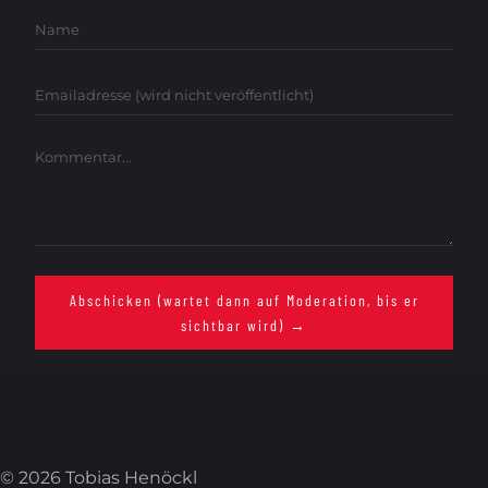
Name
Emailadresse
Kommentar
Abschicken (wartet dann auf Moderation, bis er
sichtbar wird) →
© 2026 Tobias Henöckl