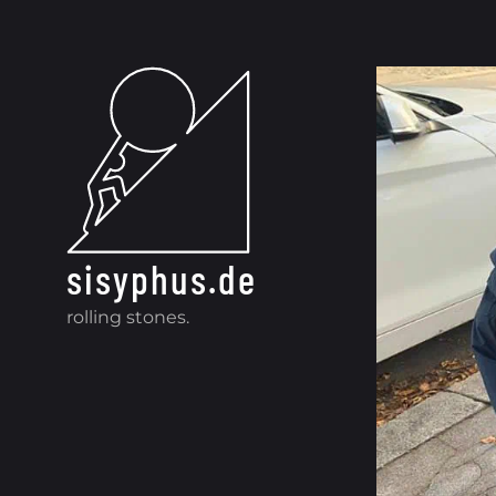
Zum Inhalt springen
sisyphus.de
rolling stones.