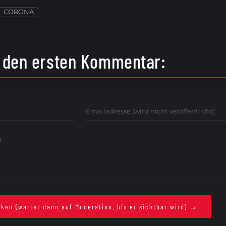
CORONA
 den ersten Kommentar:
Emailadresse
r
ken (wartet dann auf Moderation, bis er sichtbar wird) →