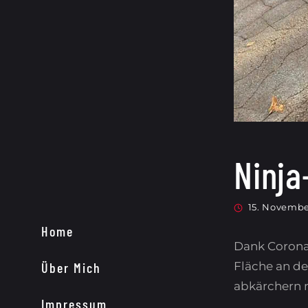
Ninja
15. Novembe
Home
Dank Corona 
Fläche an d
Über Mich
abkärchern m
Impressum