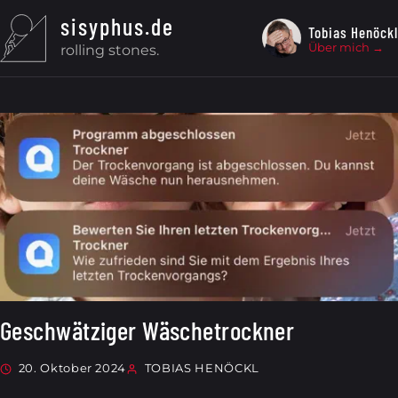
Zum Inhalt springen
sisyphus.de
Tobias Henöckl
Über mich →
rolling stones.
Smart Home
Geschwätziger Wäschetrockner
20. Oktober 2024
TOBIAS HENÖCKL