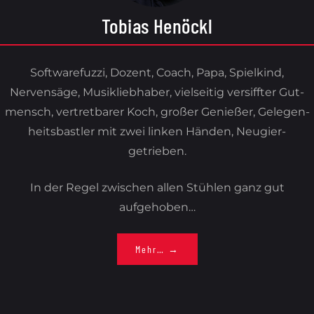
Tobias Henöckl
Software­fuzzi, Dozent, Coach, Papa, Spiel­kind,
Nervensäge, Musik­liebhaber, viel­seitig versiff­ter Gut­
mensch, vertret­barer Koch, großer Genießer, Gele­gen­
heits­bastler mit zwei linken Händen, Neugier-
getrieben.
In der Regel zwischen allen Stühlen ganz gut
aufgehoben…
Mehr… →