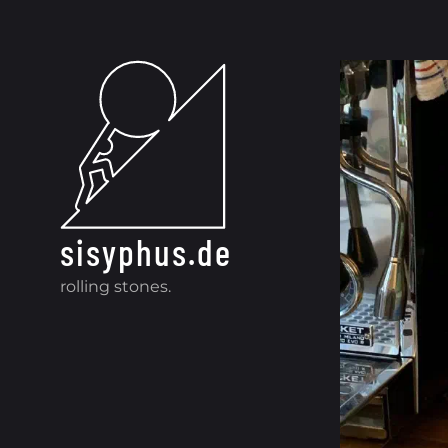
Zum Inhalt springen
Eis
sisyphus.de
rolling stones.