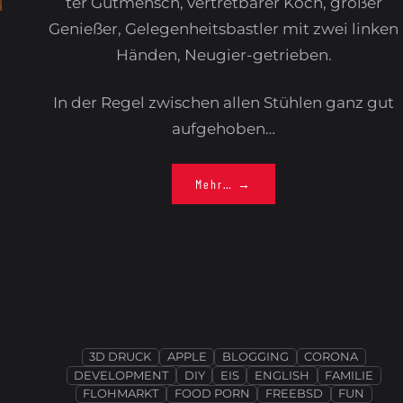
ter Gut­mensch, vertret­barer Koch, großer
Genießer, Gele­gen­heits­bastler mit zwei linken
Händen, Neugier-getrieben.
In der Regel zwischen allen Stühlen ganz gut
aufgehoben…
Mehr… →
3D DRUCK
APPLE
BLOGGING
CORONA
DEVELOPMENT
DIY
EIS
ENGLISH
FAMILIE
FLOHMARKT
FOOD PORN
FREEBSD
FUN